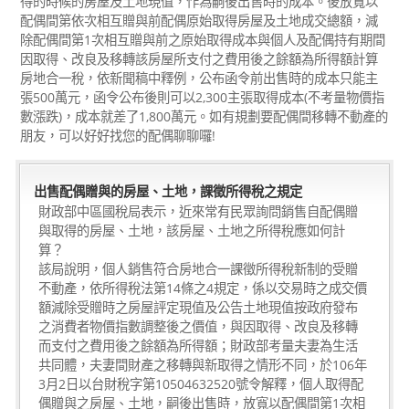
得的時候的房屋及土地現值，作為嗣後出售時的成本。後放寬以
配偶間第依次相互贈與前配偶原始取得房屋及土地成交總額，減
除配偶間第1次相互贈與前之原始取得成本與個人及配偶持有期間
因取得、改良及移轉該房屋所支付之費用後之餘額為所得額計算
房地合一稅，依新聞稿中釋例，公布函令前出售時的成本只能主
張500萬元，函令公布後則可以2,300主張取得成本(不考量物價指
數漲跌)，成本就差了1,800萬元。如有規劃要配偶間移轉不動產的
朋友，可以好好找您的配偶聊聊囉!
出售配偶贈與的房屋、土地，課徵所得稅之規定
財政部中區國稅局表示，近來常有民眾詢問銷售自配偶贈
與取得的房屋、土地，該房屋、土地之所得稅應如何計
算？
該局說明，個人銷售符合房地合一課徵所得稅新制的受贈
不動產，依所得稅法第14條之4規定，係以交易時之成交價
額減除受贈時之房屋評定現值及公告土地現值按政府發布
之消費者物價指數調整後之價值，與因取得、改良及移轉
而支付之費用後之餘額為所得額；財政部考量夫妻為生活
共同體，夫妻間財產之移轉與新取得之情形不同，於106年
3月2日以台財稅字第10504632520號令解釋，個人取得配
偶贈與之房屋、土地，嗣後出售時，放寬以配偶間第1次相