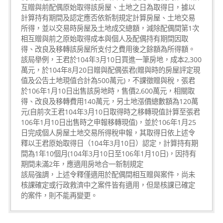
互贈與前配偶原始取得該房屋、土地之日為取得日，據以
計算持有期間及認定應否依新制規定計算房屋、土地交易
所得，並以交易時房屋及土地成交總額，減除配偶間第1次
相互贈與前之原始取得成本與個人及配偶持有期間因取
得、改良及移轉該房屋所支付之費用後之餘額為所得額。
該局舉例，王君於104年3月10日買進一筆房地，成本2,300
萬元，於104年8月20日贈與配偶張君(贈與時的房屋評定現
值及公告土地現值合計為500萬元)，不課徵贈與稅，張君
於106年1月10日出售該房地時，售價2,600萬元，相關取
得、改良及移轉費用140萬元，另土地漲價總數額為120萬
元(自前次王君104年3月10日取得時之移轉現值計算至張君
106年1月10日出售時之申報移轉現值)，並於106年1月25
日完成個人房屋土地交易所得稅申報，其取得日依上述令
釋以王君原始取得日（104年3月10日）認定，計算持有期
間為1年10個月(104年3月10日至106年1月10日)，因持有
期間未滿2年，應適用房地合一新制規定
該局強調，上述令釋僅適用於配偶間相互贈與案件，尚未
核課確定或行政救濟中之案件皆有適用，但是核課已確定
的案件，則不能再變更。